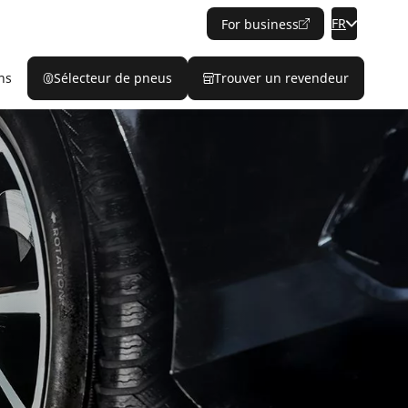
FR
For business
ns
Sélecteur de pneus
Trouver un revendeur