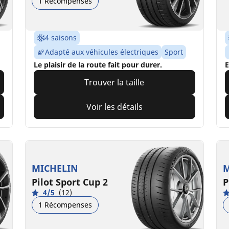
1 Récompenses
4 saisons
Adapté aux véhicules électriques
Sport
Le plaisir de la route fait pour durer.
E
Trouver la taille
Voir les détails
MICHELIN
M
Pilot Sport Cup 2
P
4/5
(12)
1 Récompenses