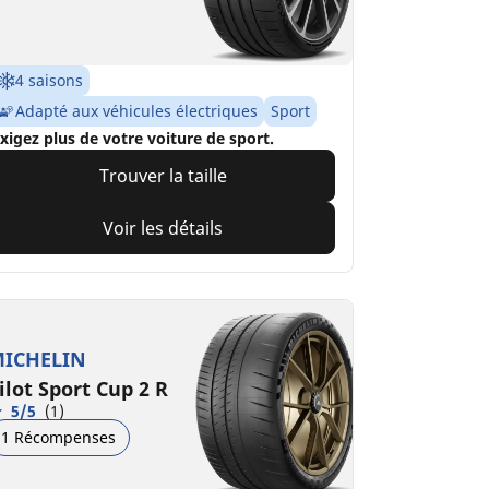
4 saisons
Adapté aux véhicules électriques
Sport
xigez plus de votre voiture de sport.
Trouver la taille
Voir les détails
ICHELIN
ilot Sport Cup 2 R
5/5
(1)
1 Récompenses