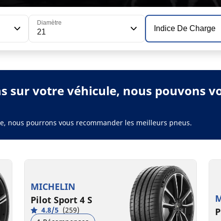
Diamètre
Indice De Charge
21
ns sur votre véhicule, nous pouvons 
ule, nous pourrons vous recommander les meilleurs pneus.
MICHELIN
M
Pilot Sport 4 S
4.8/5
(259)
P