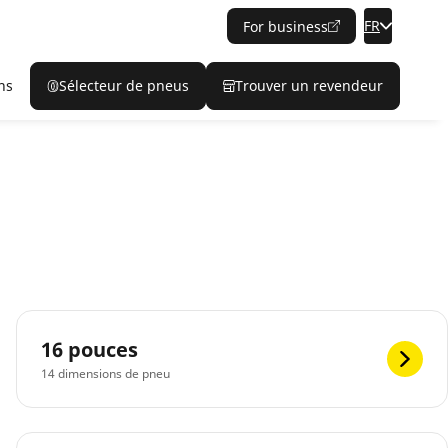
FR
For business
ns
Sélecteur de pneus
Trouver un revendeur
16 pouces
14 dimensions de pneu