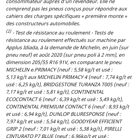
consommateur auprès d’un revendeur. Elle ne
comprend pas les pneus conçus pour répondre aux
cahiers des charges spécifiques « première monte »
des constructeurs automobiles.
(2)
- Test de résistance au roulement - Tests de
résistance au roulement effectués sur machine par
Applus Idiada, à la demande de Michelin, en juin (sur
pneu neuf) et août 2020 (sur pneu poli à 2 mm), en
dimension 205/55 R16 91V, en comparant le pneu
MICHELIN e.PRIMACY (neuf : 5,58 kg/t et usé :
5,13 kg/t aux MICHELIN PRIMACY 4 (neuf : 7,74 kg/t et
usé : 6,25 kg/t), BRIDGESTONE TURANZA T005 (neuf :
7,17 kg/t et usé : 5,81 kg/t), CONTINENTAL
ECOCONTACT 6 (neuf : 6,39 kg/t et usé : 5,49 kg/t),
CONTINENTAL PREMIUM CONTACT 6 (neuf : 8,93 kg/t
et usé : 6,94 kg/t), DUNLOP BLURESPONSE (neuf :
7,97 kg/t et usé : 5,54 kg/t), GOODYEAR EFFICIENT
GRIP 2 (neuf : 7,01 kg/t et usé : 5,38 kg/t), PIRELLI
CINTURATO P7 BLUE (neuf : 6,96kg/t et usé :